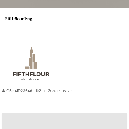
Fifthflour.png
C5in4lD2364d_dk2
2017. 05. 29.
Bejegyzés