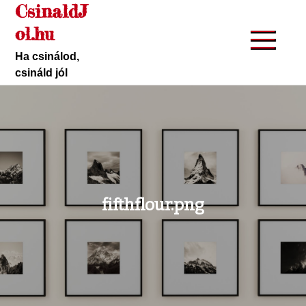
CsinaldJ
Skip
to
ol.hu
content
Ha csinálod,
csináld jól
fifthflour.png