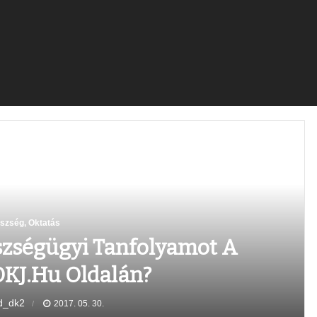
szség
Oktatás
szségügyi Tanfolyamot A
KJ.hu Oldalán?
d_dk2
2017. 05. 30.